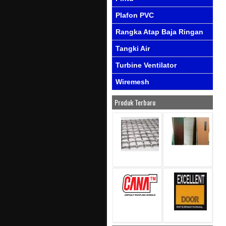
Plafon PVC
Rangka Atap Baja Ringan
Tangki Air
Turbine Ventilator
Wiremesh
Produk Terbaru