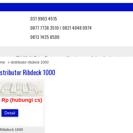
031 9903 4515
0877 7736 3510 / 0821 4048 0974
0813 1425 8500
 Bangunan CV. Multi Griya Bangunan. Kami menyediakan berbagai mac
ome
» distributor ribdeck 1000
, atap onduvilla, atap asbes, atap bebas asbes, atap pvc, atap transpa
agar brc, pintu angzdoor, floordeck, dll.
istributor Ribdeck 1000
uk terbaru dari kami
Info Promo
Nantikan promo menarik d
Rp (hubungi cs)
Detail
Ribdeck 1000