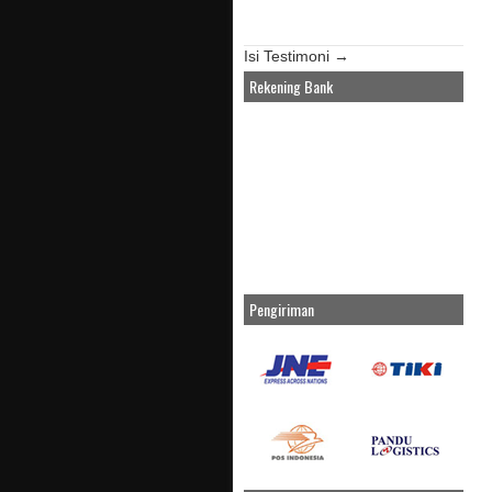
Isi Testimoni →
Rekening Bank
Pengiriman