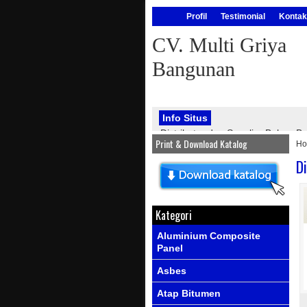
Profil
Testimonial
Kontak
CV. Multi Griya
Bangunan
Info Situs
Distributor dan Supplier Bahan
Print & Download Katalog
H
bangunan, seperti : atap onduline
PVC, genteng metal, kawat silet, p
D
Info Produk
Ada produk-prod
Kategori
Aluminium Composite
Panel
Asbes
Atap Bitumen