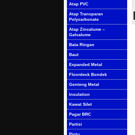
Atap PVC
Atap Transparan
Polycarbonate
Atap Zincalume –
Galvalume
Bata Ringan
Baut
Expanded Metal
Floordeck Bondek
Genteng Metal
Insulation
Kawat Silet
Pagar BRC
Partisi
Pintu