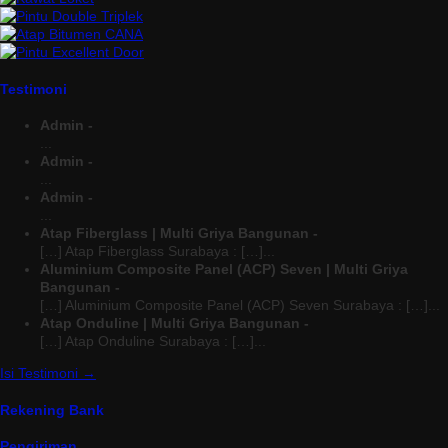
Testimoni
Admin -
...
Admin -
...
Admin -
...
Atap Fiberglass | Multi Griya Bangunan -
[…] Atap Fiberglass Surabaya : […]...
Aluminium Composite Panel (ACP) Seven | Multi Griya
Bangunan -
[…] Aluminium Composite Panel (ACP) Seven Surabaya : […]...
Atap Onduline | Multi Griya Bangunan -
[…] Atap Onduline Surabaya : […]...
Isi Testimoni →
Rekening Bank
Pengiriman