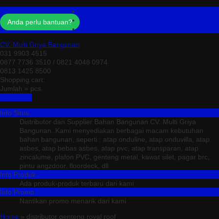
Profil
Testimonial
Anda perlu bantuan?
Kontak
CV. Multi Griya Bangunan
031 9903 4515
0877 7736 3510 / 0821 4048 0974
0813 1425 8500
Shopping cart:
Jumlah =
pcs
Keranjang
Info Situs
Distributor dan Supplier Bahan Bangunan CV. Multi Griya
Bangunan. Kami menyediakan berbagai macam kebutuhan
bahan bangunan, seperti : atap onduline, atap onduvilla, atap
asbes, atap bebas asbes, atap pvc, atap transparan, atap
zincalume, plafon PVC, genteng metal, kawat silet, pagar brc,
pintu angzdoor, floordeck, dll.
Info Produk
Ada produk-produk terbaru dari kami
Info Promo
Nantikan promo menarik dari kami
Home
» distributor genteng royal roof