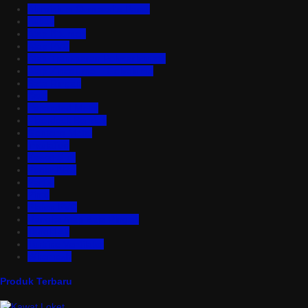
Aluminium Composite Panel
Asbes
Atap Bitumen
Atap PVC
Atap Transparan Polycarbonate
Atap Zincalume – Galvalume
Bata Ringan
Baut
Expanded Metal
Floordeck Bondek
Genteng Metal
Insulation
Kawat Silet
Pagar BRC
Partisi
Pintu
Plafon PVC
Rangka Atap Baja Ringan
Tangki Air
Turbine Ventilator
Wiremesh
Produk Terbaru