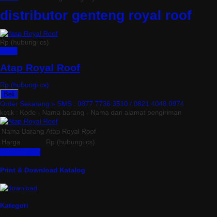
distributor genteng royal roof
Rp (hubungi cs)
Detail
Atap Royal Roof
Rp (hubungi cs)
Beli
Order Sekarang »
SMS : 0877 7736 3510 / 0821 4048 0974
ketik : Kode - Nama barang - Nama dan alamat pengiriman
Nama Barang
Atap Royal Roof
Harga
Rp (hubungi cs)
Lihat Detail »
Print & Download Katalog
Kategori