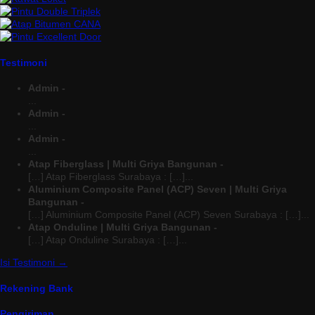
Testimoni
Admin -
...
Admin -
...
Admin -
...
Atap Fiberglass | Multi Griya Bangunan -
[…] Atap Fiberglass Surabaya : […]...
Aluminium Composite Panel (ACP) Seven | Multi Griya
Bangunan -
[…] Aluminium Composite Panel (ACP) Seven Surabaya : […]...
Atap Onduline | Multi Griya Bangunan -
[…] Atap Onduline Surabaya : […]...
Isi Testimoni →
Rekening Bank
Pengiriman