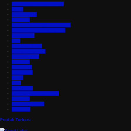
Aluminium Composite Panel
Asbes
Atap Bitumen
Atap PVC
Atap Transparan Polycarbonate
Atap Zincalume – Galvalume
Bata Ringan
Baut
Expanded Metal
Floordeck Bondek
Genteng Metal
Insulation
Kawat Silet
Pagar BRC
Partisi
Pintu
Plafon PVC
Rangka Atap Baja Ringan
Tangki Air
Turbine Ventilator
Wiremesh
Produk Terbaru