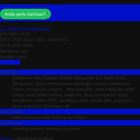
Profil
Testimonial
Anda perlu bantuan?
Kontak
CV. Multi Griya Bangunan
031 9903 4515
0877 7736 3510 / 0821 4048 0974
0813 1425 8500
Shopping cart:
Jumlah =
pcs
Keranjang
Info Situs
Distributor dan Supplier Bahan Bangunan CV. Multi Griya
Bangunan. Kami menyediakan berbagai macam kebutuhan
bahan bangunan, seperti : atap onduline, atap onduvilla, atap
asbes, atap bebas asbes, atap pvc, atap transparan, atap
zincalume, plafon PVC, genteng metal, kawat silet, pagar brc,
pintu angzdoor, floordeck, dll.
Info Produk
Ada produk-produk terbaru dari kami
Info Promo
Nantikan promo menarik dari kami
Home
» distributor cordeck