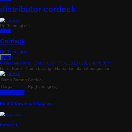
distributor cordeck
Rp (hubungi cs)
Detail
Cordeck
Rp (hubungi cs)
Beli
Order Sekarang »
SMS : 0877 7736 3510 / 0821 4048 0974
ketik : Kode - Nama barang - Nama dan alamat pengiriman
Nama Barang
Cordeck
Harga
Rp (hubungi cs)
Lihat Detail »
Print & Download Katalog
Kategori