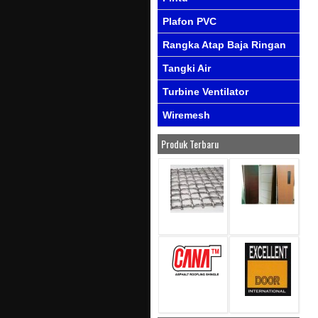
Plafon PVC
Rangka Atap Baja Ringan
Tangki Air
Turbine Ventilator
Wiremesh
Produk Terbaru