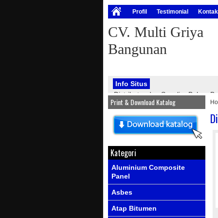
Profil
Testimonial
Kontak
CV. Multi Griya
Bangunan
Info Situs
Distributor dan Supplier Bahan
Print & Download Katalog
H
bangunan, seperti : atap onduline
PVC, genteng metal, kawat silet, p
D
Info Produk
Ada produk-prod
Kategori
Aluminium Composite
Panel
Asbes
Atap Bitumen