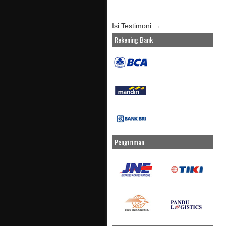
Isi Testimoni →
Rekening Bank
Pengiriman