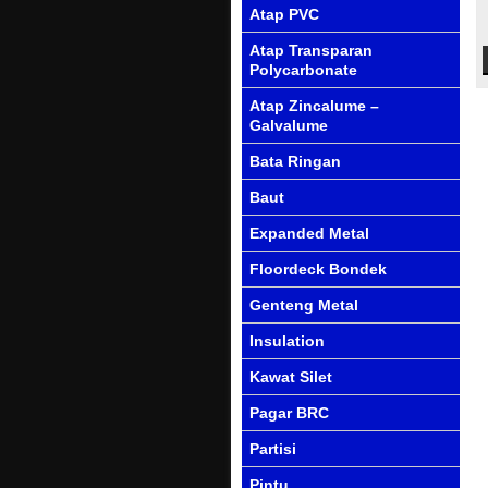
Atap PVC
Atap Transparan
Polycarbonate
Atap Zincalume –
Galvalume
Bata Ringan
Baut
Expanded Metal
Floordeck Bondek
Genteng Metal
Insulation
Kawat Silet
Pagar BRC
Partisi
Pintu