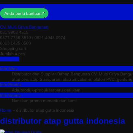
Profil
Testimonial
Anda perlu bantuan?
Kontak
CV. Multi Griya Bangunan
031 9903 4515
0877 7736 3510 / 0821 4048 0974
0813 1425 8500
Shopping cart:
Jumlah =
pcs
Keranjang
Info Situs
Distributor dan Supplier Bahan Bangunan CV. Multi Griya Bang
atap pvc, atap transparan, atap zincalume, plafon PVC, genteng me
Info Produk
Ada produk-produk terbaru dari kami
Info Promo
Nantikan promo menarik dari kami
Home
» distributor atap gutta indonesia
distributor atap gutta indonesia