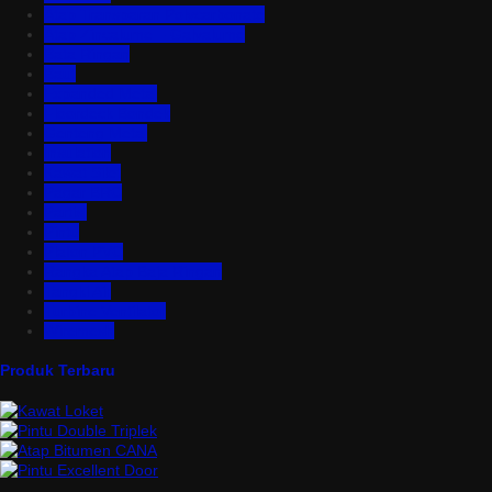
Atap Transparan Polycarbonate
Atap Zincalume – Galvalume
Bata Ringan
Baut
Expanded Metal
Floordeck Bondek
Genteng Metal
Insulation
Kawat Silet
Pagar BRC
Partisi
Pintu
Plafon PVC
Rangka Atap Baja Ringan
Tangki Air
Turbine Ventilator
Wiremesh
Produk Terbaru