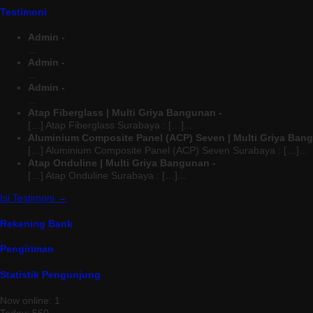
Testimoni
Admin -
...
Admin -
...
Admin -
...
Atap Fiberglass | Multi Griya Bangunan -
[…] Atap Fiberglass Surabaya : […]...
Aluminium Composite Panel (ACP) Seven | Multi Griya Ban
[…] Aluminium Composite Panel (ACP) Seven Surabaya : […]...
Atap Onduline | Multi Griya Bangunan -
[…] Atap Onduline Surabaya : […]...
Isi Testimoni →
Rekening Bank
Pengiriman
Statistik Pengunjung
Now online: 1
Today: 560