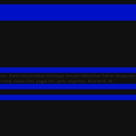
unan. Kami menyediakan berbagai macam kebutuhan bahan bangunan, sep
tal, kawat silet, pagar brc, pintu angzdoor, floordeck, dll.