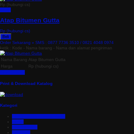
Rp (hubungi cs)
Detail
Atap Bitumen Gutta
Rp (hubungi cs)
Beli
Order Sekarang »
SMS : 0877 7736 3510 / 0821 4048 0974
ketik : Kode - Nama barang - Nama dan alamat pengiriman
Nama Barang
Atap Bitumen Gutta
Harga
Rp (hubungi cs)
Lihat Detail »
Print & Download Katalog
Kategori
Aluminium Composite Panel
Asbes
Atap Bitumen
Atap PVC