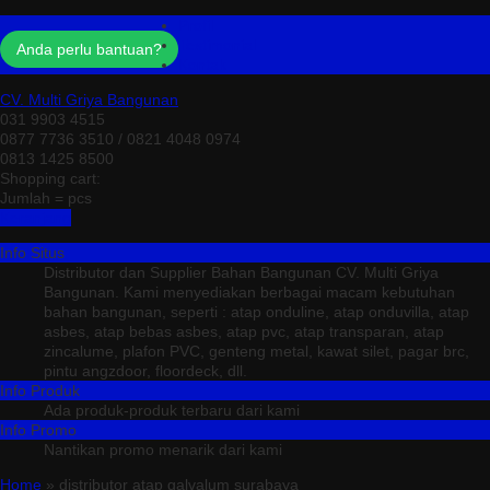
Profil
Testimonial
Anda perlu bantuan?
Kontak
CV. Multi Griya Bangunan
031 9903 4515
0877 7736 3510 / 0821 4048 0974
0813 1425 8500
Shopping cart:
Jumlah =
pcs
Keranjang
Info Situs
Distributor dan Supplier Bahan Bangunan CV. Multi Griya
Bangunan. Kami menyediakan berbagai macam kebutuhan
bahan bangunan, seperti : atap onduline, atap onduvilla, atap
asbes, atap bebas asbes, atap pvc, atap transparan, atap
zincalume, plafon PVC, genteng metal, kawat silet, pagar brc,
pintu angzdoor, floordeck, dll.
Info Produk
Ada produk-produk terbaru dari kami
Info Promo
Nantikan promo menarik dari kami
Home
» distributor atap galvalum surabaya