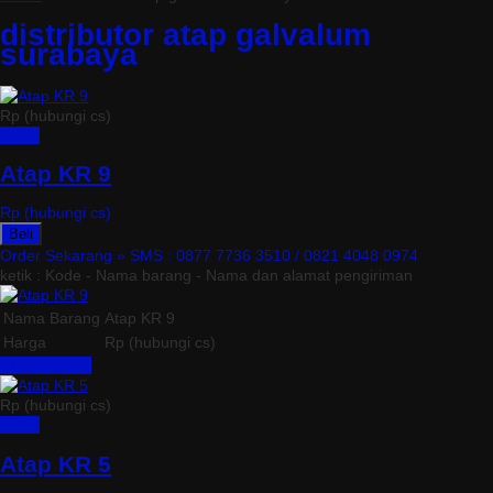
distributor atap galvalum
surabaya
Rp (hubungi cs)
Detail
Atap KR 9
Rp (hubungi cs)
Beli
Order Sekarang »
SMS : 0877 7736 3510 / 0821 4048 0974
ketik : Kode - Nama barang - Nama dan alamat pengiriman
Nama Barang
Atap KR 9
Harga
Rp (hubungi cs)
Lihat Detail »
Rp (hubungi cs)
Detail
Atap KR 5