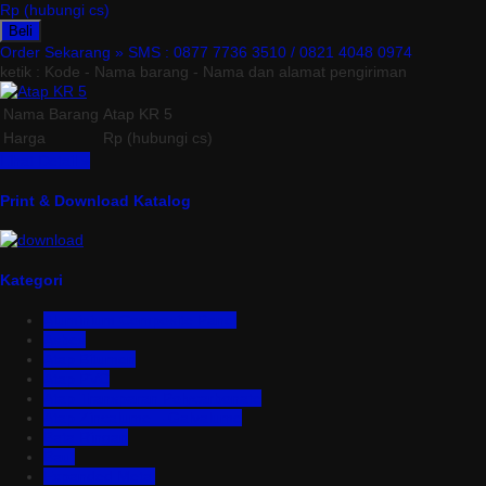
Rp (hubungi cs)
Beli
Order Sekarang »
SMS : 0877 7736 3510 / 0821 4048 0974
ketik : Kode - Nama barang - Nama dan alamat pengiriman
Nama Barang
Atap KR 5
Harga
Rp (hubungi cs)
Lihat Detail »
Print & Download Katalog
Kategori
Aluminium Composite Panel
Asbes
Atap Bitumen
Atap PVC
Atap Transparan Polycarbonate
Atap Zincalume – Galvalume
Bata Ringan
Baut
Expanded Metal