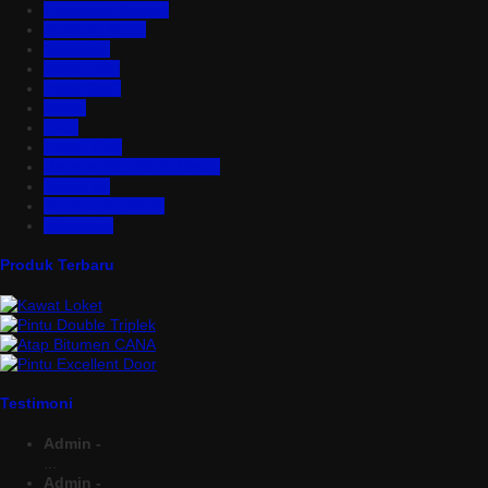
Floordeck Bondek
Genteng Metal
Insulation
Kawat Silet
Pagar BRC
Partisi
Pintu
Plafon PVC
Rangka Atap Baja Ringan
Tangki Air
Turbine Ventilator
Wiremesh
Produk Terbaru
Testimoni
Admin -
...
Admin -