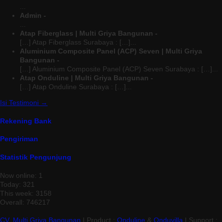
...
Admin -
...
Atap Fiberglass | Multi Griya Bangunan -
[…] Atap Fiberglass Surabaya : […]...
Aluminium Composite Panel (ACP) Seven | Multi Griya
Bangunan -
[…] Aluminium Composite Panel (ACP) Seven Surabaya : […]...
Atap Onduline | Multi Griya Bangunan -
[…] Atap Onduline Surabaya : […]...
Isi Testimoni →
Rekening Bank
Pengiriman
Statistik Pengunjung
Now online: 1
Today: 321
This week: 3158
Overall: 746217
CV. Multi Griya Bangunan
| Product :
Onduline
&
Onduvilla
| Support :