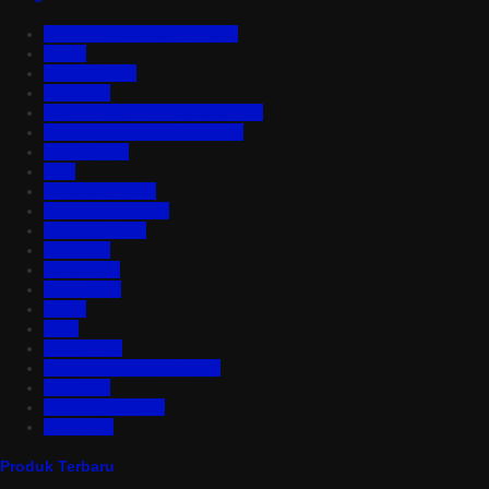
Aluminium Composite Panel
Asbes
Atap Bitumen
Atap PVC
Atap Transparan Polycarbonate
Atap Zincalume – Galvalume
Bata Ringan
Baut
Expanded Metal
Floordeck Bondek
Genteng Metal
Insulation
Kawat Silet
Pagar BRC
Partisi
Pintu
Plafon PVC
Rangka Atap Baja Ringan
Tangki Air
Turbine Ventilator
Wiremesh
Produk Terbaru