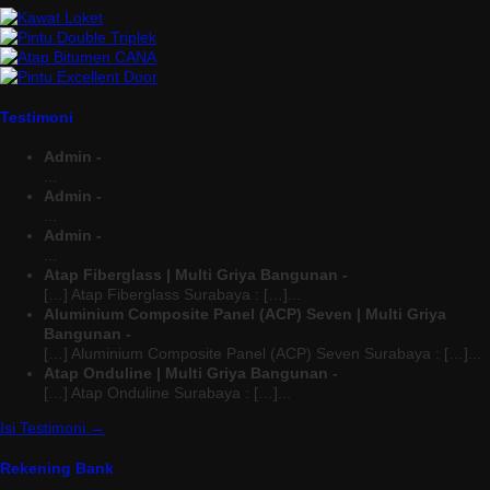
Testimoni
Admin -
...
Admin -
...
Admin -
...
Atap Fiberglass | Multi Griya Bangunan -
[…] Atap Fiberglass Surabaya : […]...
Aluminium Composite Panel (ACP) Seven | Multi Griya
Bangunan -
[…] Aluminium Composite Panel (ACP) Seven Surabaya : […]...
Atap Onduline | Multi Griya Bangunan -
[…] Atap Onduline Surabaya : […]...
Isi Testimoni →
Rekening Bank