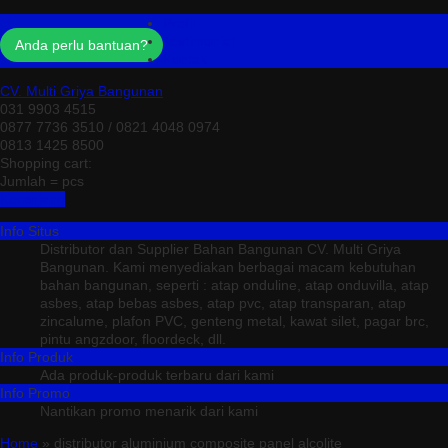
Profil
Testimonial
Anda perlu bantuan?
Kontak
CV. Multi Griya Bangunan
031 9903 4515
0877 7736 3510 / 0821 4048 0974
0813 1425 8500
Shopping cart:
Jumlah =
pcs
Keranjang
Info Situs
Distributor dan Supplier Bahan Bangunan CV. Multi Griya
Bangunan. Kami menyediakan berbagai macam kebutuhan
bahan bangunan, seperti : atap onduline, atap onduvilla, atap
asbes, atap bebas asbes, atap pvc, atap transparan, atap
zincalume, plafon PVC, genteng metal, kawat silet, pagar brc,
pintu angzdoor, floordeck, dll.
Info Produk
Ada produk-produk terbaru dari kami
Info Promo
Nantikan promo menarik dari kami
Home
» distributor aluminium composite panel alcolite