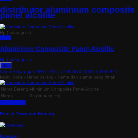
distributor aluminium composite
panel alcolite
Rp (hubungi cs)
Detail
Aluminium Composite Panel Alcolite
Rp (hubungi cs)
Beli
Order Sekarang »
SMS : 0877 7736 3510 / 0821 4048 0974
ketik : Kode - Nama barang - Nama dan alamat pengiriman
Nama Barang
Aluminium Composite Panel Alcolite
Harga
Rp (hubungi cs)
Lihat Detail »
Print & Download Katalog
Kategori