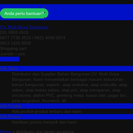
Profil
Testimonial
Anda perlu bantuan?
Kontak
CV. Multi Griya Bangunan
031 9903 4515
0877 7736 3510 / 0821 4048 0974
0813 1425 8500
Shopping cart:
Jumlah =
pcs
Keranjang
Info Situs
Distributor dan Supplier Bahan Bangunan CV. Multi Griya
Bangunan. Kami menyediakan berbagai macam kebutuhan
bahan bangunan, seperti : atap onduline, atap onduvilla, atap
asbes, atap bebas asbes, atap pvc, atap transparan, atap
zincalume, plafon PVC, genteng metal, kawat silet, pagar brc,
pintu angzdoor, floordeck, dll.
Info Produk
Ada produk-produk terbaru dari kami
Info Promo
Nantikan promo menarik dari kami
Home
» distributor acp seven surabaya