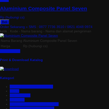
Detail
Aluminium Composite Panel Seven
Rp (hubungi cs)
Beli
Order Sekarang »
SMS : 0877 7736 3510 / 0821 4048 0974
ketik : Kode - Nama barang - Nama dan alamat pengiriman
Nama Barang
Aluminium Composite Panel Seven
Harga
Rp (hubungi cs)
Lihat Detail »
Print & Download Katalog
Kategori
Aluminium Composite Panel
Asbes
Atap Bitumen
Atap PVC
Atap Transparan Polycarbonate
Atap Zincalume – Galvalume