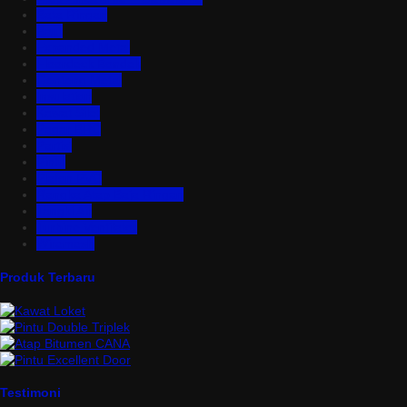
Bata Ringan
Baut
Expanded Metal
Floordeck Bondek
Genteng Metal
Insulation
Kawat Silet
Pagar BRC
Partisi
Pintu
Plafon PVC
Rangka Atap Baja Ringan
Tangki Air
Turbine Ventilator
Wiremesh
Produk Terbaru
Testimoni