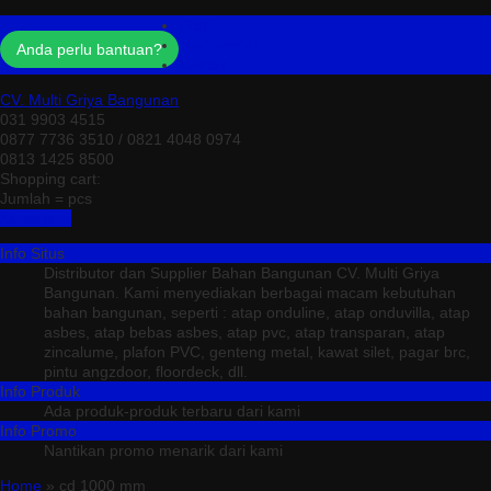
Profil
Testimonial
Anda perlu bantuan?
Kontak
CV. Multi Griya Bangunan
031 9903 4515
0877 7736 3510 / 0821 4048 0974
0813 1425 8500
Shopping cart:
Jumlah =
pcs
Keranjang
Info Situs
Distributor dan Supplier Bahan Bangunan CV. Multi Griya
Bangunan. Kami menyediakan berbagai macam kebutuhan
bahan bangunan, seperti : atap onduline, atap onduvilla, atap
asbes, atap bebas asbes, atap pvc, atap transparan, atap
zincalume, plafon PVC, genteng metal, kawat silet, pagar brc,
pintu angzdoor, floordeck, dll.
Info Produk
Ada produk-produk terbaru dari kami
Info Promo
Nantikan promo menarik dari kami
Home
» cd 1000 mm