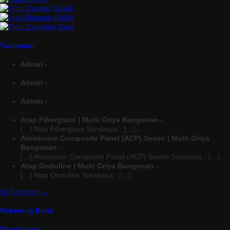
Testimoni
Admin -
...
Admin -
...
Admin -
...
Atap Fiberglass | Multi Griya Bangunan -
[…] Atap Fiberglass Surabaya : […]...
Aluminium Composite Panel (ACP) Seven | Multi Griya
Bangunan -
[…] Aluminium Composite Panel (ACP) Seven Surabaya : […]...
Atap Onduline | Multi Griya Bangunan -
[…] Atap Onduline Surabaya : […]...
Isi Testimoni →
Rekening Bank
Pengiriman