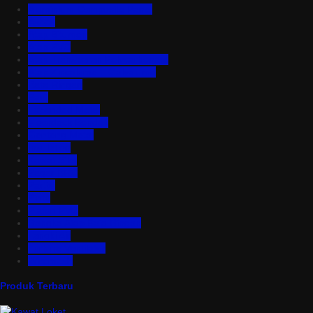
Aluminium Composite Panel
Asbes
Atap Bitumen
Atap PVC
Atap Transparan Polycarbonate
Atap Zincalume – Galvalume
Bata Ringan
Baut
Expanded Metal
Floordeck Bondek
Genteng Metal
Insulation
Kawat Silet
Pagar BRC
Partisi
Pintu
Plafon PVC
Rangka Atap Baja Ringan
Tangki Air
Turbine Ventilator
Wiremesh
Produk Terbaru