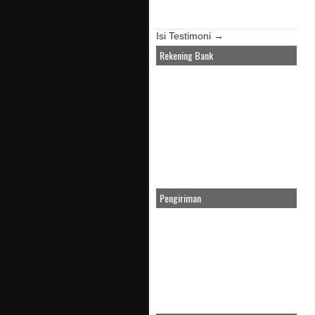
Isi Testimoni →
Rekening Bank
Pengiriman