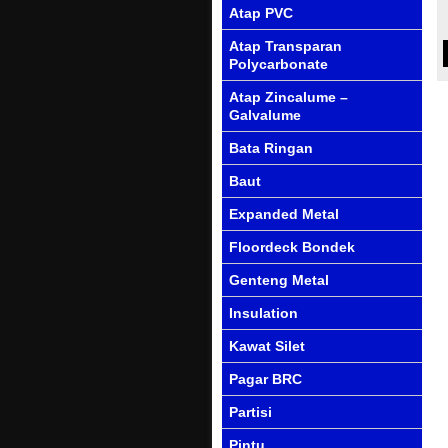
Atap PVC
Atap Transparan
Polycarbonate
Atap Zincalume –
Galvalume
Bata Ringan
Baut
Expanded Metal
Floordeck Bondek
Genteng Metal
Insulation
Kawat Silet
Pagar BRC
Partisi
Pintu