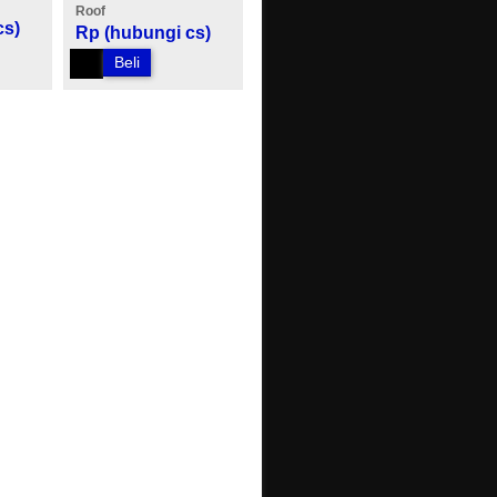
Roof
cs)
Rp (hubungi cs)
Beli