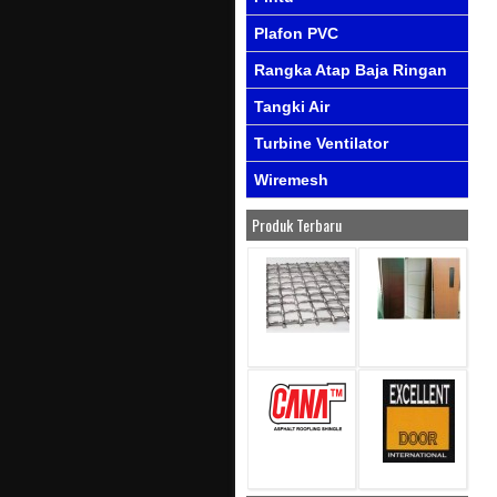
Plafon PVC
Rangka Atap Baja Ringan
Tangki Air
Turbine Ventilator
Wiremesh
Produk Terbaru