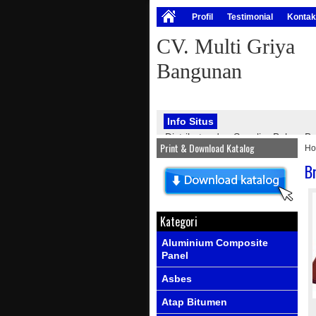
Profil
Testimonial
Kontak
CV. Multi Griya
Bangunan
Info Situs
Distributor dan Supplier Bahan
Print & Download Katalog
H
bangunan, seperti : atap onduline
PVC, genteng metal, kawat silet, p
B
Info Produk
Ada produk-prod
Kategori
Aluminium Composite
Panel
Asbes
Atap Bitumen