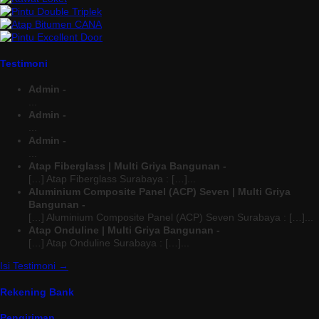
Testimoni
Admin -
...
Admin -
...
Admin -
...
Atap Fiberglass | Multi Griya Bangunan -
[…] Atap Fiberglass Surabaya : […]...
Aluminium Composite Panel (ACP) Seven | Multi Griya
Bangunan -
[…] Aluminium Composite Panel (ACP) Seven Surabaya : […]...
Atap Onduline | Multi Griya Bangunan -
[…] Atap Onduline Surabaya : […]...
Isi Testimoni →
Rekening Bank
Pengiriman