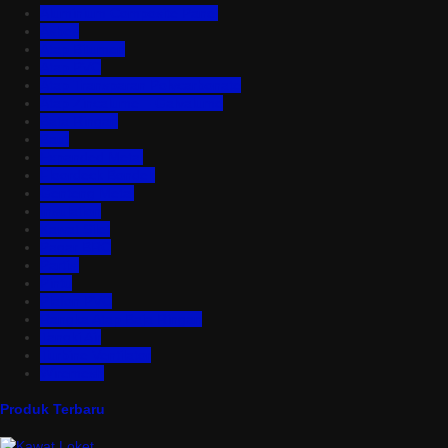
Aluminium Composite Panel
Asbes
Atap Bitumen
Atap PVC
Atap Transparan Polycarbonate
Atap Zincalume – Galvalume
Bata Ringan
Baut
Expanded Metal
Floordeck Bondek
Genteng Metal
Insulation
Kawat Silet
Pagar BRC
Partisi
Pintu
Plafon PVC
Rangka Atap Baja Ringan
Tangki Air
Turbine Ventilator
Wiremesh
Produk Terbaru