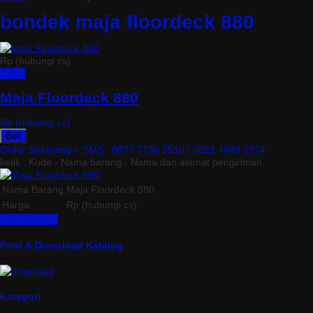
bondek maja floordeck 880
Rp (hubungi cs)
Detail
Maja Floordeck 880
Rp (hubungi cs)
Beli
Order Sekarang »
SMS : 0877 7736 3510 / 0821 4048 0974
ketik : Kode - Nama barang - Nama dan alamat pengiriman
Nama Barang
Maja Floordeck 880
Harga
Rp (hubungi cs)
Lihat Detail »
Print & Download Katalog
Kategori