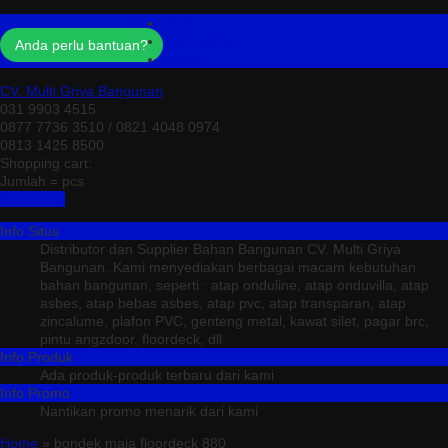
Profil
Testimonial
Anda perlu bantuan?
Kontak
CV. Multi Griya Bangunan
031 9903 4515
0877 7736 3510 / 0821 4048 0974
0813 1425 8500
Shopping cart:
Jumlah =
pcs
Keranjang
Info Situs
Distributor dan Supplier Bahan Bangunan CV. Multi Griya
Bangunan. Kami menyediakan berbagai macam kebutuhan
bahan bangunan, seperti : atap onduline, atap onduvilla, atap
asbes, atap bebas asbes, atap pvc, atap transparan, atap
zincalume, plafon PVC, genteng metal, kawat silet, pagar brc,
pintu angzdoor, floordeck, dll.
Info Produk
Ada produk-produk terbaru dari kami
Info Promo
Nantikan promo menarik dari kami
Home
» bondek maja floordeck 880