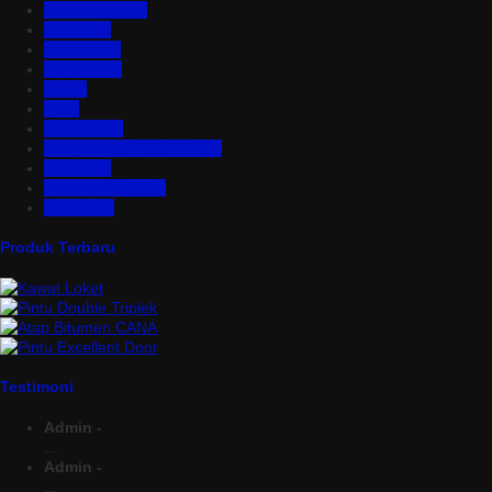
Genteng Metal
Insulation
Kawat Silet
Pagar BRC
Partisi
Pintu
Plafon PVC
Rangka Atap Baja Ringan
Tangki Air
Turbine Ventilator
Wiremesh
Produk Terbaru
Testimoni
Admin -
...
Admin -
...