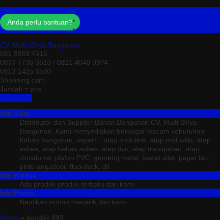
Profil
Testimonial
Anda perlu bantuan?
Kontak
CV. Multi Griya Bangunan
031 9903 4515
0877 7736 3510 / 0821 4048 0974
0813 1425 8500
Shopping cart:
Jumlah =
pcs
Keranjang
Info Situs
Distributor dan Supplier Bahan Bangunan CV. Multi Griya
Bangunan. Kami menyediakan berbagai macam kebutuhan
bahan bangunan, seperti : atap onduline, atap onduvilla, atap
asbes, atap bebas asbes, atap pvc, atap transparan, atap
zincalume, plafon PVC, genteng metal, kawat silet, pagar brc,
pintu angzdoor, floordeck, dll.
Info Produk
Ada produk-produk terbaru dari kami
Info Promo
Nantikan promo menarik dari kami
Home
» bondek 890