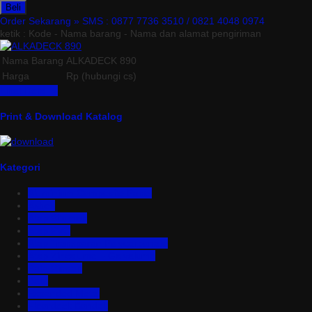
Beli
Order Sekarang »
SMS : 0877 7736 3510 / 0821 4048 0974
ketik : Kode - Nama barang - Nama dan alamat pengiriman
Nama Barang
ALKADECK 890
Harga
Rp (hubungi cs)
Lihat Detail »
Print & Download Katalog
Kategori
Aluminium Composite Panel
Asbes
Atap Bitumen
Atap PVC
Atap Transparan Polycarbonate
Atap Zincalume – Galvalume
Bata Ringan
Baut
Expanded Metal
Floordeck Bondek