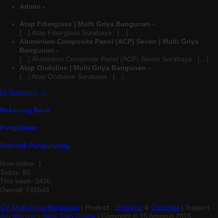
Admin -
...
Atap Fiberglass | Multi Griya Bangunan -
[…] Atap Fiberglass Surabaya : […]...
Aluminium Composite Panel (ACP) Seven | Multi Griya
Bangunan -
[…] Aluminium Composite Panel (ACP) Seven Surabaya : […]...
Atap Onduline | Multi Griya Bangunan -
[…] Atap Onduline Surabaya : […]...
Isi Testimoni →
Rekening Bank
Pengiriman
Statistik Pengunjung
Now online: 1
Today: 80
This week: 2490
Overall: 745549
CV. Multi Griya Bangunan
| Product :
Onduline
&
Onduvilla
| Support :
Aru Martino
-
Jasa Toko Online
| Copyright © 15 Agustus 2015