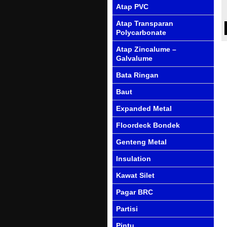
Atap PVC
Atap Transparan
Polycarbonate
Atap Zincalume –
Galvalume
Bata Ringan
Baut
Expanded Metal
Floordeck Bondek
Genteng Metal
Insulation
Kawat Silet
Pagar BRC
Partisi
Pintu