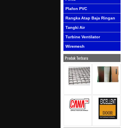
Plafon PVC
Rangka Atap Baja Ringan
Tangki Air
Turbine Ventilator
Wiremesh
Produk Terbaru