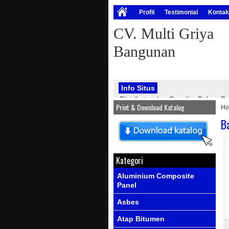
Profil
Testimonial
Kontak
CV. Multi Griya
Bangunan
Info Situs
Distributor dan Supplier Bahan
Print & Download Katalog
H
bangunan, seperti : atap onduline
PVC, genteng metal, kawat silet, p
B
Info Produk
Ada produk-prod
Kategori
Aluminium Composite
Panel
Asbes
Atap Bitumen