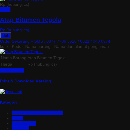
Rp (hubungi cs)
Detail
Atap Bitumen Tegola
Rp (hubungi cs)
Beli
Order Sekarang »
SMS : 0877 7736 3510 / 0821 4048 0974
ketik : Kode - Nama barang - Nama dan alamat pengiriman
Nama Barang
Atap Bitumen Tegola
Harga
Rp (hubungi cs)
Lihat Detail »
Print & Download Katalog
Kategori
Aluminium Composite Panel
Asbes
Atap Bitumen
Atap PVC