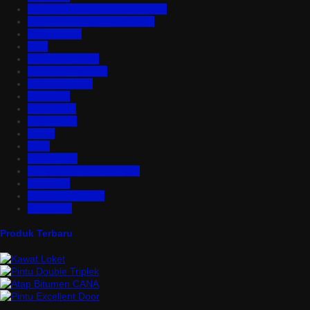
Atap Transparan Polycarbonate
Atap Zincalume – Galvalume
Bata Ringan
Baut
Expanded Metal
Floordeck Bondek
Genteng Metal
Insulation
Kawat Silet
Pagar BRC
Partisi
Pintu
Plafon PVC
Rangka Atap Baja Ringan
Tangki Air
Turbine Ventilator
Wiremesh
Produk Terbaru