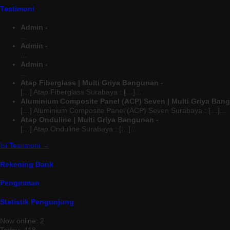
Testimoni
Admin -
...
Admin -
...
Admin -
...
Atap Fiberglass | Multi Griya Bangunan -
[…] Atap Fiberglass Surabaya : […]...
Aluminium Composite Panel (ACP) Seven | Multi Griya Ban
[…] Aluminium Composite Panel (ACP) Seven Surabaya : […]...
Atap Onduline | Multi Griya Bangunan -
[…] Atap Onduline Surabaya : […]...
Isi Testimoni →
Rekening Bank
Pengiriman
Statistik Pengunjung
Now online: 2
Today: 418