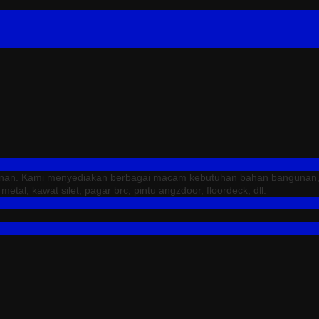
unan. Kami menyediakan berbagai macam kebutuhan bahan bangunan, sep
tal, kawat silet, pagar brc, pintu angzdoor, floordeck, dll.