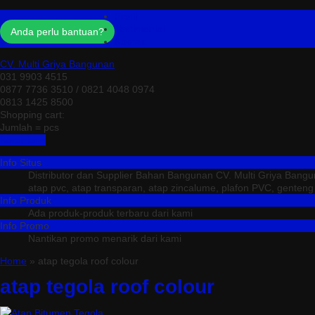
Profil
Testimonial
Anda perlu bantuan?
Kontak
CV. Multi Griya Bangunan
031 9903 4515
0877 7736 3510 / 0821 4048 0974
0813 1425 8500
Shopping cart:
Jumlah =
pcs
Keranjang
Info Situs
Distributor dan Supplier Bahan Bangunan CV. Multi Griya Bang
atap pvc, atap transparan, atap zincalume, plafon PVC, genteng me
Info Produk
Ada produk-produk terbaru dari kami
Info Promo
Nantikan promo menarik dari kami
Home
» atap tegola roof colour
atap tegola roof colour