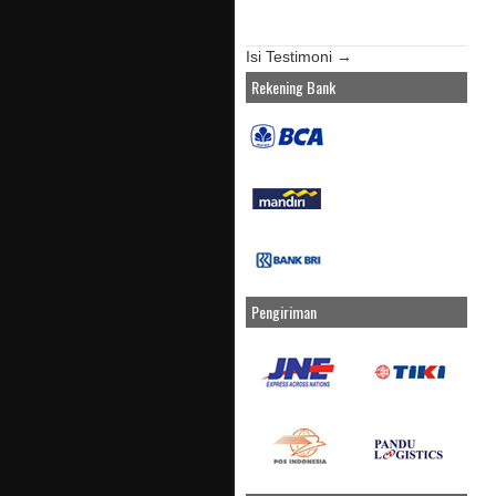
Isi Testimoni →
Rekening Bank
Pengiriman