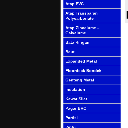
Atap PVC
Atap Transparan
Polycarbonate
Atap Zincalume –
Galvalume
Bata Ringan
Baut
Expanded Metal
Floordeck Bondek
Genteng Metal
Insulation
Kawat Silet
Pagar BRC
Partisi
Pintu