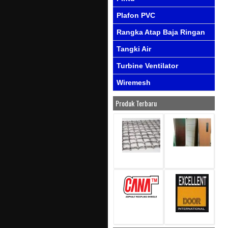
Plafon PVC
Rangka Atap Baja Ringan
Tangki Air
Turbine Ventilator
Wiremesh
Produk Terbaru