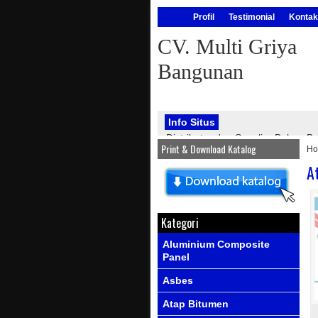
Profil
Testimonial
Kontak
CV. Multi Griya
Bangunan
Info Situs
Distributor dan Supplier Bahan
Print & Download Katalog
H
bangunan, seperti : atap onduline
PVC, genteng metal, kawat silet, p
A
Info Produk
Ada produk-prod
Kategori
Aluminium Composite
Panel
Asbes
Atap Bitumen