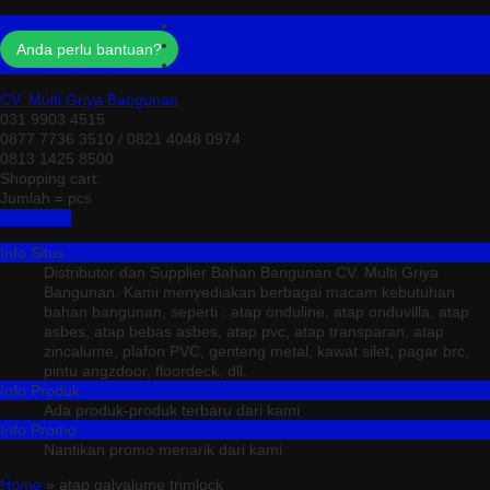
Profil
Testimonial
Anda perlu bantuan?
Kontak
CV. Multi Griya Bangunan
031 9903 4515
0877 7736 3510 / 0821 4048 0974
0813 1425 8500
Shopping cart:
Jumlah =
pcs
Keranjang
Info Situs
Distributor dan Supplier Bahan Bangunan CV. Multi Griya
Bangunan. Kami menyediakan berbagai macam kebutuhan
bahan bangunan, seperti : atap onduline, atap onduvilla, atap
asbes, atap bebas asbes, atap pvc, atap transparan, atap
zincalume, plafon PVC, genteng metal, kawat silet, pagar brc,
pintu angzdoor, floordeck, dll.
Info Produk
Ada produk-produk terbaru dari kami
Info Promo
Nantikan promo menarik dari kami
Home
» atap galvalume trimlock