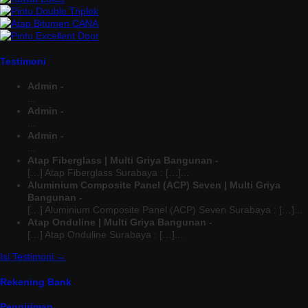
Testimoni
Admin -
...
Admin -
...
Admin -
...
Atap Fiberglass | Multi Griya Bangunan -
[…] Atap Fiberglass Surabaya : […]...
Aluminium Composite Panel (ACP) Seven | Multi Griya
Bangunan -
[…] Aluminium Composite Panel (ACP) Seven Surabaya : […]...
Atap Onduline | Multi Griya Bangunan -
[…] Atap Onduline Surabaya : […]...
Isi Testimoni →
Rekening Bank
Pengiriman