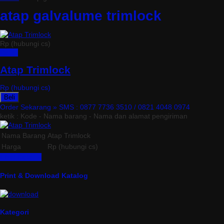
atap galvalume trimlock
Rp (hubungi cs)
Detail
Atap Trimlock
Rp (hubungi cs)
Beli
Order Sekarang »
SMS : 0877 7736 3510 / 0821 4048 0974
ketik : Kode - Nama barang - Nama dan alamat pengiriman
Nama Barang
Atap Trimlock
Harga
Rp (hubungi cs)
Lihat Detail »
Print & Download Katalog
Kategori