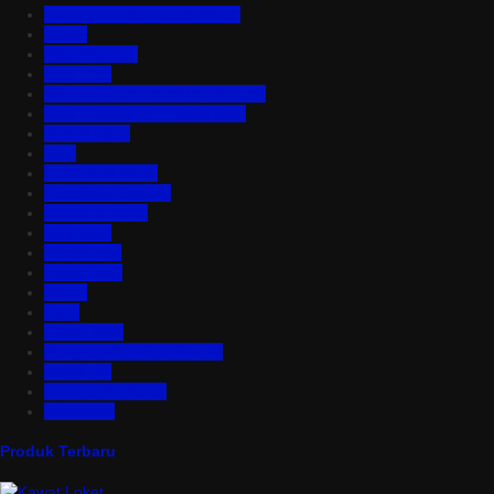
Aluminium Composite Panel
Asbes
Atap Bitumen
Atap PVC
Atap Transparan Polycarbonate
Atap Zincalume – Galvalume
Bata Ringan
Baut
Expanded Metal
Floordeck Bondek
Genteng Metal
Insulation
Kawat Silet
Pagar BRC
Partisi
Pintu
Plafon PVC
Rangka Atap Baja Ringan
Tangki Air
Turbine Ventilator
Wiremesh
Produk Terbaru