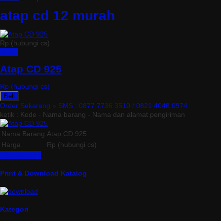
atap cd 12 murah
Rp (hubungi cs)
Detail
Atap CD 925
Rp (hubungi cs)
Beli
Order Sekarang »
SMS : 0877 7736 3510 / 0821 4048 0974
ketik : Kode - Nama barang - Nama dan alamat pengiriman
Nama Barang
Atap CD 925
Harga
Rp (hubungi cs)
Lihat Detail »
Print & Download Katalog
Kategori