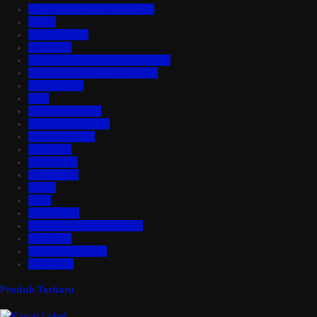
Aluminium Composite Panel
Asbes
Atap Bitumen
Atap PVC
Atap Transparan Polycarbonate
Atap Zincalume – Galvalume
Bata Ringan
Baut
Expanded Metal
Floordeck Bondek
Genteng Metal
Insulation
Kawat Silet
Pagar BRC
Partisi
Pintu
Plafon PVC
Rangka Atap Baja Ringan
Tangki Air
Turbine Ventilator
Wiremesh
Produk Terbaru