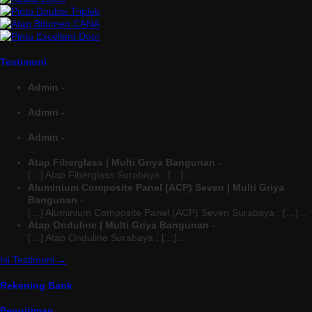
Testimoni
Admin -
...
Admin -
...
Admin -
...
Atap Fiberglass | Multi Griya Bangunan -
[…] Atap Fiberglass Surabaya : […]...
Aluminium Composite Panel (ACP) Seven | Multi Griya
Bangunan -
[…] Aluminium Composite Panel (ACP) Seven Surabaya : […]...
Atap Onduline | Multi Griya Bangunan -
[…] Atap Onduline Surabaya : […]...
Isi Testimoni →
Rekening Bank
Pengiriman