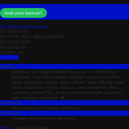
Profil
Testimonial
Anda perlu bantuan?
Kontak
CV. Multi Griya Bangunan
031 9903 4515
0877 7736 3510 / 0821 4048 0974
0813 1425 8500
Shopping cart:
Jumlah =
pcs
Keranjang
Info Situs
Distributor dan Supplier Bahan Bangunan CV. Multi Griya
Bangunan. Kami menyediakan berbagai macam kebutuhan
bahan bangunan, seperti : atap onduline, atap onduvilla, atap
asbes, atap bebas asbes, atap pvc, atap transparan, atap
zincalume, plafon PVC, genteng metal, kawat silet, pagar brc,
pintu angzdoor, floordeck, dll.
Info Produk
Ada produk-produk terbaru dari kami
Info Promo
Nantikan promo menarik dari kami
Home
» atap cd 12 murah