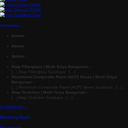
Testimoni
Admin -
...
Admin -
...
Admin -
...
Atap Fiberglass | Multi Griya Bangunan -
[…] Atap Fiberglass Surabaya : […]...
Aluminium Composite Panel (ACP) Seven | Multi Griya
Bangunan -
[…] Aluminium Composite Panel (ACP) Seven Surabaya : […]...
Atap Onduline | Multi Griya Bangunan -
[…] Atap Onduline Surabaya : […]...
Isi Testimoni →
Rekening Bank
Pengiriman