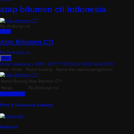
atap bitumen cti indonesia
Rp (hubungi cs)
Detail
Atap Bitumen CTI
Rp (hubungi cs)
Beli
Order Sekarang »
SMS : 0877 7736 3510 / 0821 4048 0974
ketik : Kode - Nama barang - Nama dan alamat pengiriman
Nama Barang
Atap Bitumen CTI
Harga
Rp (hubungi cs)
Lihat Detail »
Print & Download Katalog
Kategori