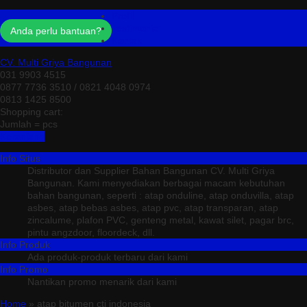
Profil
Testimonial
Anda perlu bantuan?
Kontak
CV. Multi Griya Bangunan
031 9903 4515
0877 7736 3510 / 0821 4048 0974
0813 1425 8500
Shopping cart:
Jumlah =
pcs
Keranjang
Info Situs
Distributor dan Supplier Bahan Bangunan CV. Multi Griya
Bangunan. Kami menyediakan berbagai macam kebutuhan
bahan bangunan, seperti : atap onduline, atap onduvilla, atap
asbes, atap bebas asbes, atap pvc, atap transparan, atap
zincalume, plafon PVC, genteng metal, kawat silet, pagar brc,
pintu angzdoor, floordeck, dll.
Info Produk
Ada produk-produk terbaru dari kami
Info Promo
Nantikan promo menarik dari kami
Home
» atap bitumen cti indonesia