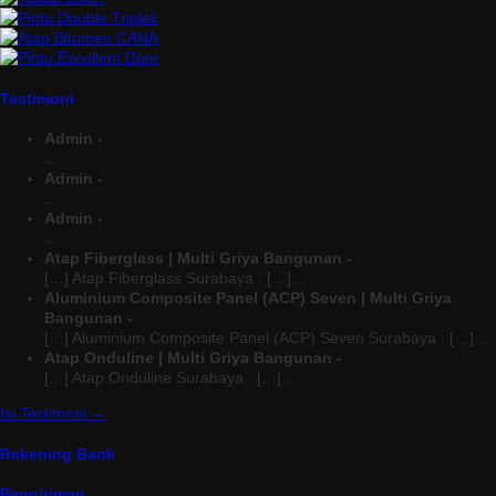
Testimoni
Admin -
...
Admin -
...
Admin -
...
Atap Fiberglass | Multi Griya Bangunan -
[…] Atap Fiberglass Surabaya : […]...
Aluminium Composite Panel (ACP) Seven | Multi Griya
Bangunan -
[…] Aluminium Composite Panel (ACP) Seven Surabaya : […]...
Atap Onduline | Multi Griya Bangunan -
[…] Atap Onduline Surabaya : […]...
Isi Testimoni →
Rekening Bank
Pengiriman