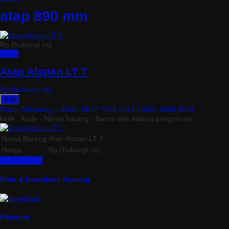
atap 890 mm
Rp (hubungi cs)
Detail
Atap Alspan LT 7
Rp (hubungi cs)
Beli
Order Sekarang »
SMS : 0877 7736 3510 / 0821 4048 0974
ketik : Kode - Nama barang - Nama dan alamat pengiriman
Nama Barang
Atap Alspan LT 7
Harga
Rp (hubungi cs)
Lihat Detail »
Print & Download Katalog
Kategori