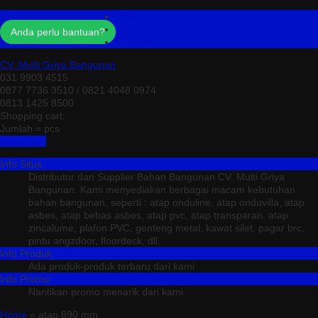
Profil
Testimonial
Anda perlu bantuan?
Kontak
CV. Multi Griya Bangunan
031 9903 4515
0877 7736 3510 / 0821 4048 0974
0813 1425 8500
Shopping cart:
Jumlah =
pcs
Keranjang
Info Situs
Distributor dan Supplier Bahan Bangunan CV. Multi Griya
Bangunan. Kami menyediakan berbagai macam kebutuhan
bahan bangunan, seperti : atap onduline, atap onduvilla, atap
asbes, atap bebas asbes, atap pvc, atap transparan, atap
zincalume, plafon PVC, genteng metal, kawat silet, pagar brc,
pintu angzdoor, floordeck, dll.
Info Produk
Ada produk-produk terbaru dari kami
Info Promo
Nantikan promo menarik dari kami
Home
» atap 890 mm