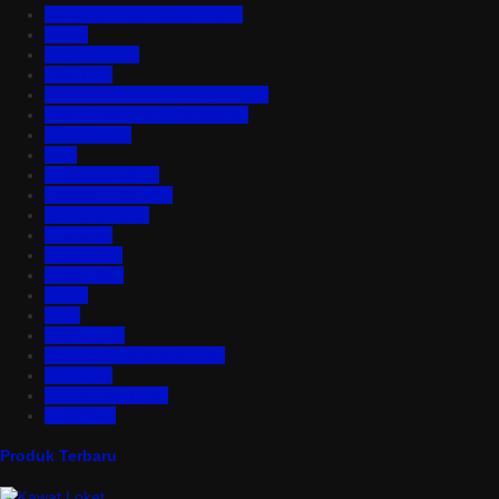
Aluminium Composite Panel
Asbes
Atap Bitumen
Atap PVC
Atap Transparan Polycarbonate
Atap Zincalume – Galvalume
Bata Ringan
Baut
Expanded Metal
Floordeck Bondek
Genteng Metal
Insulation
Kawat Silet
Pagar BRC
Partisi
Pintu
Plafon PVC
Rangka Atap Baja Ringan
Tangki Air
Turbine Ventilator
Wiremesh
Produk Terbaru