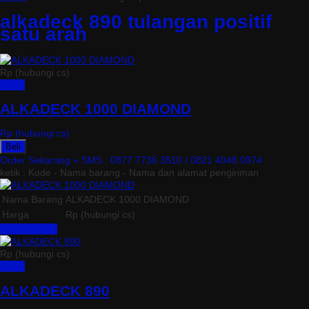
alkadeck 890 tulangan positif
satu arah
Rp (hubungi cs)
Detail
ALKADECK 1000 DIAMOND
Rp (hubungi cs)
Beli
Order Sekarang »
SMS : 0877 7736 3510 / 0821 4048 0974
ketik : Kode - Nama barang - Nama dan alamat pengiriman
Nama Barang
ALKADECK 1000 DIAMOND
Harga
Rp (hubungi cs)
Lihat Detail »
Rp (hubungi cs)
Detail
ALKADECK 890