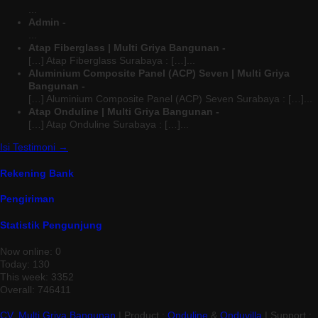
...
Admin -
...
Atap Fiberglass | Multi Griya Bangunan -
[…] Atap Fiberglass Surabaya : […]...
Aluminium Composite Panel (ACP) Seven | Multi Griya
Bangunan -
[…] Aluminium Composite Panel (ACP) Seven Surabaya : […]...
Atap Onduline | Multi Griya Bangunan -
[…] Atap Onduline Surabaya : […]...
Isi Testimoni →
Rekening Bank
Pengiriman
Statistik Pengunjung
Now online: 0
Today: 130
This week: 3352
Overall: 746411
CV. Multi Griya Bangunan
| Product :
Onduline
&
Onduvilla
| Support :