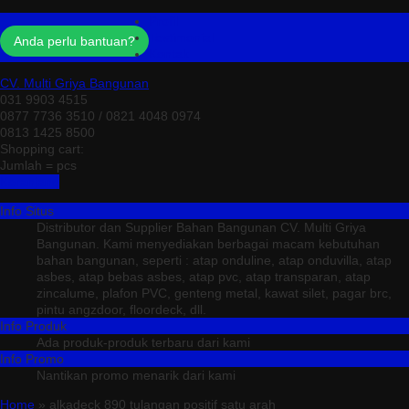
Profil
Testimonial
Anda perlu bantuan?
Kontak
CV. Multi Griya Bangunan
031 9903 4515
0877 7736 3510 / 0821 4048 0974
0813 1425 8500
Shopping cart:
Jumlah =
pcs
Keranjang
Info Situs
Distributor dan Supplier Bahan Bangunan CV. Multi Griya
Bangunan. Kami menyediakan berbagai macam kebutuhan
bahan bangunan, seperti : atap onduline, atap onduvilla, atap
asbes, atap bebas asbes, atap pvc, atap transparan, atap
zincalume, plafon PVC, genteng metal, kawat silet, pagar brc,
pintu angzdoor, floordeck, dll.
Info Produk
Ada produk-produk terbaru dari kami
Info Promo
Nantikan promo menarik dari kami
Home
» alkadeck 890 tulangan positif satu arah