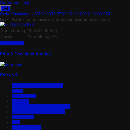
Rp (hubungi cs)
Beli
Order Sekarang »
SMS : 0877 7736 3510 / 0821 4048 0974
ketik : Kode - Nama barang - Nama dan alamat pengiriman
Nama Barang
ALKADECK 890
Harga
Rp (hubungi cs)
Lihat Detail »
Print & Download Katalog
Kategori
Aluminium Composite Panel
Asbes
Atap Bitumen
Atap PVC
Atap Transparan Polycarbonate
Atap Zincalume – Galvalume
Bata Ringan
Baut
Expanded Metal