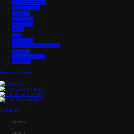
Floordeck Bondek
Genteng Metal
Insulation
Kawat Silet
Pagar BRC
Partisi
Pintu
Plafon PVC
Rangka Atap Baja Ringan
Tangki Air
Turbine Ventilator
Wiremesh
Produk Terbaru
Testimoni
Admin -
...
Admin -