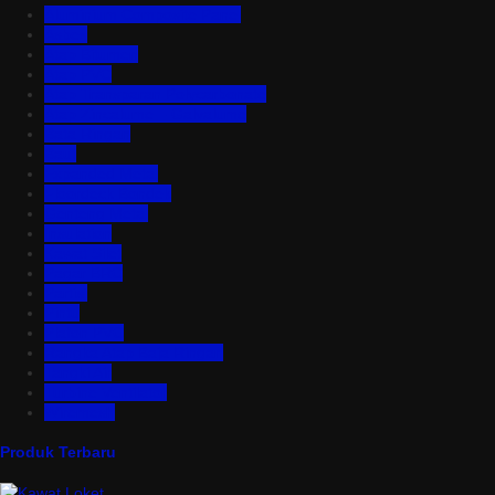
Aluminium Composite Panel
Asbes
Atap Bitumen
Atap PVC
Atap Transparan Polycarbonate
Atap Zincalume – Galvalume
Bata Ringan
Baut
Expanded Metal
Floordeck Bondek
Genteng Metal
Insulation
Kawat Silet
Pagar BRC
Partisi
Pintu
Plafon PVC
Rangka Atap Baja Ringan
Tangki Air
Turbine Ventilator
Wiremesh
Produk Terbaru