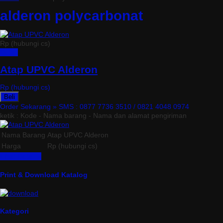
alderon polycarbonat
Rp (hubungi cs)
Detail
Atap UPVC Alderon
Rp (hubungi cs)
Beli
Order Sekarang »
SMS : 0877 7736 3510 / 0821 4048 0974
ketik : Kode - Nama barang - Nama dan alamat pengiriman
Nama Barang
Atap UPVC Alderon
Harga
Rp (hubungi cs)
Lihat Detail »
Print & Download Katalog
Kategori