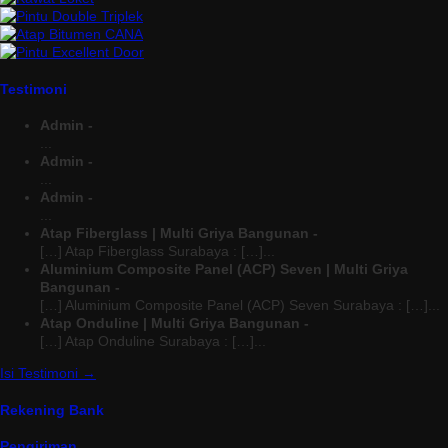
Testimoni
Admin -
...
Admin -
...
Admin -
...
Atap Fiberglass | Multi Griya Bangunan -
[…] Atap Fiberglass Surabaya : […]...
Aluminium Composite Panel (ACP) Seven | Multi Griya
Bangunan -
[…] Aluminium Composite Panel (ACP) Seven Surabaya : […]...
Atap Onduline | Multi Griya Bangunan -
[…] Atap Onduline Surabaya : […]...
Isi Testimoni →
Rekening Bank
Pengiriman