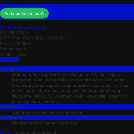
Profil
Testimonial
Anda perlu bantuan?
Kontak
CV. Multi Griya Bangunan
031 9903 4515
0877 7736 3510 / 0821 4048 0974
0813 1425 8500
Shopping cart:
Jumlah =
pcs
Keranjang
Info Situs
Distributor dan Supplier Bahan Bangunan CV. Multi Griya
Bangunan. Kami menyediakan berbagai macam kebutuhan
bahan bangunan, seperti : atap onduline, atap onduvilla, atap
asbes, atap bebas asbes, atap pvc, atap transparan, atap
zincalume, plafon PVC, genteng metal, kawat silet, pagar brc,
pintu angzdoor, floordeck, dll.
Info Produk
Ada produk-produk terbaru dari kami
Info Promo
Nantikan promo menarik dari kami
Home
» alderon polycarbonat