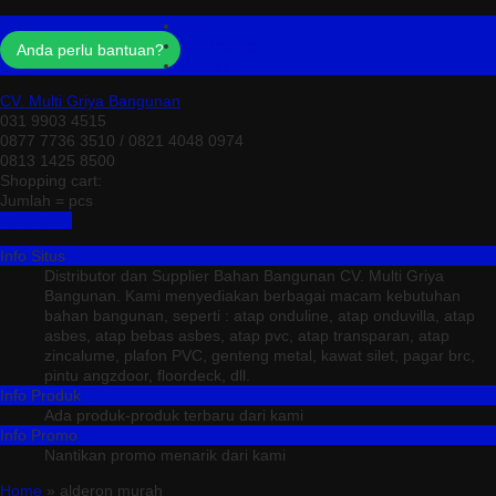
Profil
Testimonial
Anda perlu bantuan?
Kontak
CV. Multi Griya Bangunan
031 9903 4515
0877 7736 3510 / 0821 4048 0974
0813 1425 8500
Shopping cart:
Jumlah =
pcs
Keranjang
Info Situs
Distributor dan Supplier Bahan Bangunan CV. Multi Griya
Bangunan. Kami menyediakan berbagai macam kebutuhan
bahan bangunan, seperti : atap onduline, atap onduvilla, atap
asbes, atap bebas asbes, atap pvc, atap transparan, atap
zincalume, plafon PVC, genteng metal, kawat silet, pagar brc,
pintu angzdoor, floordeck, dll.
Info Produk
Ada produk-produk terbaru dari kami
Info Promo
Nantikan promo menarik dari kami
Home
» alderon murah