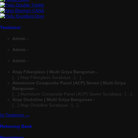
Testimoni
Admin -
...
Admin -
...
Admin -
...
Atap Fiberglass | Multi Griya Bangunan -
[…] Atap Fiberglass Surabaya : […]...
Aluminium Composite Panel (ACP) Seven | Multi Griya
Bangunan -
[…] Aluminium Composite Panel (ACP) Seven Surabaya : […]...
Atap Onduline | Multi Griya Bangunan -
[…] Atap Onduline Surabaya : […]...
Isi Testimoni →
Rekening Bank
Pengiriman