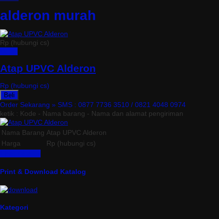
alderon murah
Rp (hubungi cs)
Detail
Atap UPVC Alderon
Rp (hubungi cs)
Beli
Order Sekarang »
SMS : 0877 7736 3510 / 0821 4048 0974
ketik : Kode - Nama barang - Nama dan alamat pengiriman
Nama Barang
Atap UPVC Alderon
Harga
Rp (hubungi cs)
Lihat Detail »
Print & Download Katalog
Kategori