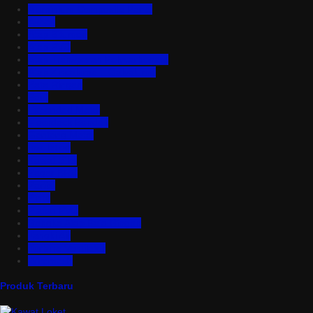
Aluminium Composite Panel
Asbes
Atap Bitumen
Atap PVC
Atap Transparan Polycarbonate
Atap Zincalume – Galvalume
Bata Ringan
Baut
Expanded Metal
Floordeck Bondek
Genteng Metal
Insulation
Kawat Silet
Pagar BRC
Partisi
Pintu
Plafon PVC
Rangka Atap Baja Ringan
Tangki Air
Turbine Ventilator
Wiremesh
Produk Terbaru