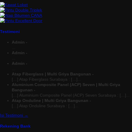
Testimoni
Admin -
...
Admin -
...
Admin -
...
Atap Fiberglass | Multi Griya Bangunan -
[…] Atap Fiberglass Surabaya : […]...
Aluminium Composite Panel (ACP) Seven | Multi Griya
Bangunan -
[…] Aluminium Composite Panel (ACP) Seven Surabaya : […]...
Atap Onduline | Multi Griya Bangunan -
[…] Atap Onduline Surabaya : […]...
Isi Testimoni →
Rekening Bank