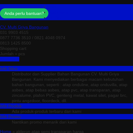
Profil
Testimonial
Anda perlu bantuan?
Kontak
CV. Multi Griya Bangunan
031 9903 4515
0877 7736 3510 / 0821 4048 0974
0813 1425 8500
Shopping cart:
Jumlah =
pcs
Keranjang
Info Situs
Distributor dan Supplier Bahan Bangunan CV. Multi Griya
Bangunan. Kami menyediakan berbagai macam kebutuhan
bahan bangunan, seperti : atap onduline, atap onduvilla, atap
asbes, atap bebas asbes, atap pvc, atap transparan, atap
zincalume, plafon PVC, genteng metal, kawat silet, pagar brc,
pintu angzdoor, floordeck, dll.
Info Produk
Ada produk-produk terbaru dari kami
Info Promo
Nantikan promo menarik dari kami
Home
» alderon atap semi transparan harga