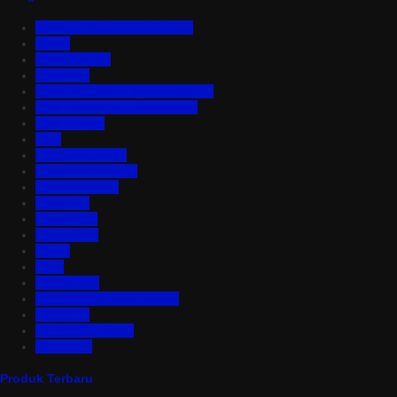
Aluminium Composite Panel
Asbes
Atap Bitumen
Atap PVC
Atap Transparan Polycarbonate
Atap Zincalume – Galvalume
Bata Ringan
Baut
Expanded Metal
Floordeck Bondek
Genteng Metal
Insulation
Kawat Silet
Pagar BRC
Partisi
Pintu
Plafon PVC
Rangka Atap Baja Ringan
Tangki Air
Turbine Ventilator
Wiremesh
Produk Terbaru