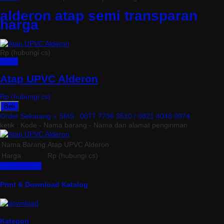
alderon atap semi transparan
harga
Rp (hubungi cs)
Detail
Atap UPVC Alderon
Rp (hubungi cs)
Beli
Order Sekarang »
SMS : 0877 7736 3510 / 0821 4048 0974
ketik : Kode - Nama barang - Nama dan alamat pengiriman
Nama Barang
Atap UPVC Alderon
Harga
Rp (hubungi cs)
Lihat Detail »
Print & Download Katalog
Kategori