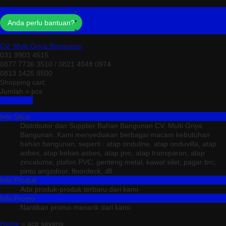
Profil
Testimonial
Anda perlu bantuan?
Kontak
CV. Multi Griya Bangunan
031 9903 4515
0877 7736 3510 / 0821 4048 0974
0813 1425 8500
Shopping cart:
Jumlah =
pcs
Keranjang
Info Situs
Distributor dan Supplier Bahan Bangunan CV. Multi Griya
Bangunan. Kami menyediakan berbagai macam kebutuhan
bahan bangunan, seperti : atap onduline, atap onduvilla, atap
asbes, atap bebas asbes, atap pvc, atap transparan, atap
zincalume, plafon PVC, genteng metal, kawat silet, pagar brc,
pintu angzdoor, floordeck, dll.
Info Produk
Ada produk-produk terbaru dari kami
Info Promo
Nantikan promo menarik dari kami
Home
» acp sevens