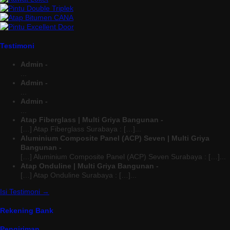
Testimoni
Admin -
...
Admin -
...
Admin -
...
Atap Fiberglass | Multi Griya Bangunan -
[…] Atap Fiberglass Surabaya : […]...
Aluminium Composite Panel (ACP) Seven | Multi Griya
Bangunan -
[…] Aluminium Composite Panel (ACP) Seven Surabaya : […]...
Atap Onduline | Multi Griya Bangunan -
[…] Atap Onduline Surabaya : […]...
Isi Testimoni →
Rekening Bank
Pengiriman