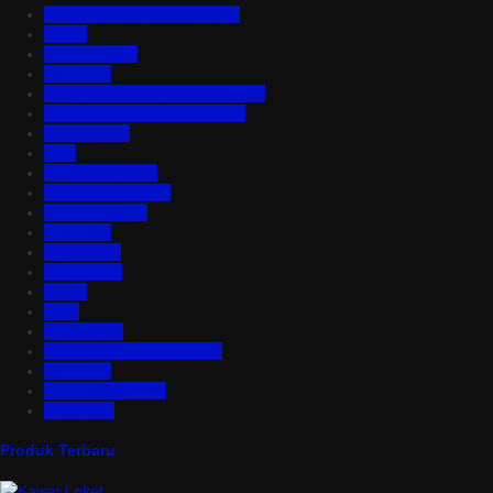
Aluminium Composite Panel
Asbes
Atap Bitumen
Atap PVC
Atap Transparan Polycarbonate
Atap Zincalume – Galvalume
Bata Ringan
Baut
Expanded Metal
Floordeck Bondek
Genteng Metal
Insulation
Kawat Silet
Pagar BRC
Partisi
Pintu
Plafon PVC
Rangka Atap Baja Ringan
Tangki Air
Turbine Ventilator
Wiremesh
Produk Terbaru