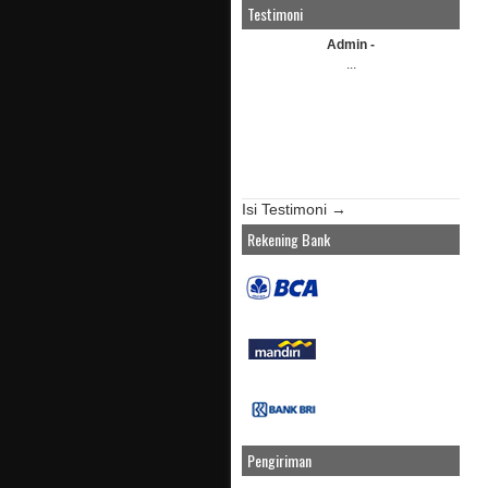
Testimoni
Admin -
...
Isi Testimoni →
Rekening Bank
Pengiriman