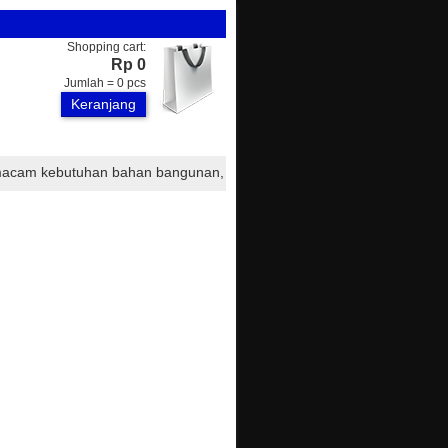
Shopping cart:
Rp 0
Jumlah =
0
pcs
Keranjang
utuhan bahan bangunan, seperti : atap onduline, atap onduvilla, atap 