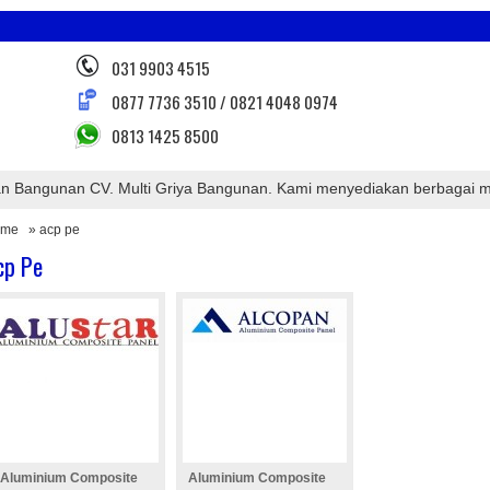
031 9903 4515
0877 7736 3510 / 0821 4048 0974
0813 1425 8500
angunan CV. Multi Griya Bangunan. Kami menyediakan berbagai macam keb
ome
» acp pe
cp Pe
Aluminium Composite
Aluminium Composite