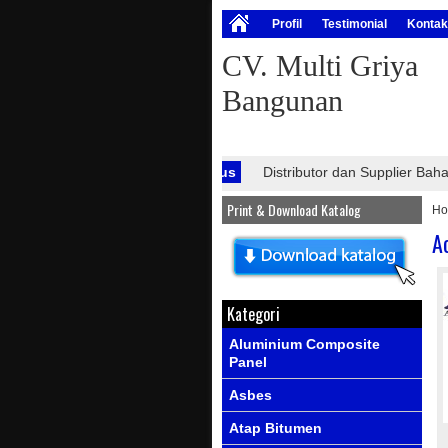
Profil
Testimonial
Kontak
CV. Multi Griya
Bangunan
Info Situs
Distributor dan Supplier Bahan B
Print & Download Katalog
H
A
Kategori
Aluminium Composite
Panel
Asbes
Atap Bitumen