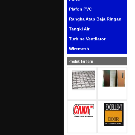
Plafon PVC
Rangka Atap Baja Ringan
Tangki Air
Turbine Ventilator
Wiremesh
Produk Terbaru