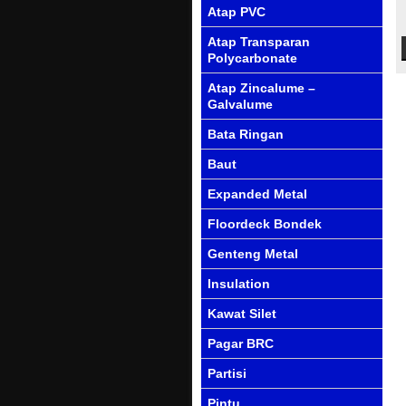
Atap PVC
Atap Transparan
Polycarbonate
Atap Zincalume –
Galvalume
Bata Ringan
Baut
Expanded Metal
Floordeck Bondek
Genteng Metal
Insulation
Kawat Silet
Pagar BRC
Partisi
Pintu