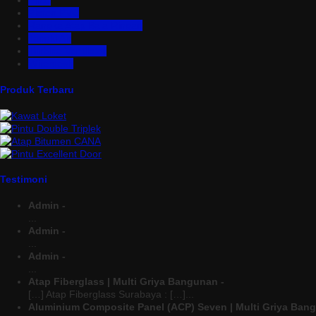
Pintu
Plafon PVC
Rangka Atap Baja Ringan
Tangki Air
Turbine Ventilator
Wiremesh
Produk Terbaru
Testimoni
Admin -
...
Admin -
...
Admin -
...
Atap Fiberglass | Multi Griya Bangunan -
[…] Atap Fiberglass Surabaya : […]...
Aluminium Composite Panel (ACP) Seven | Multi Griya Ban