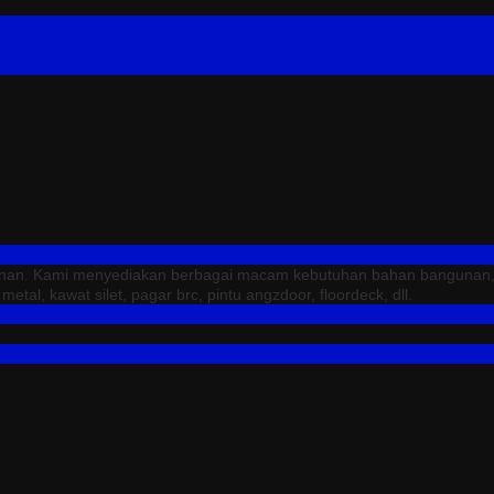
unan. Kami menyediakan berbagai macam kebutuhan bahan bangunan, sep
tal, kawat silet, pagar brc, pintu angzdoor, floordeck, dll.