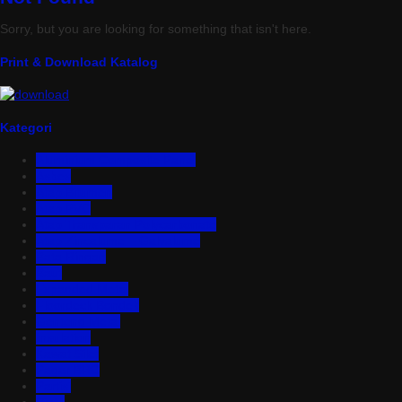
Sorry, but you are looking for something that isn't here.
Print & Download Katalog
Kategori
Aluminium Composite Panel
Asbes
Atap Bitumen
Atap PVC
Atap Transparan Polycarbonate
Atap Zincalume – Galvalume
Bata Ringan
Baut
Expanded Metal
Floordeck Bondek
Genteng Metal
Insulation
Kawat Silet
Pagar BRC
Partisi