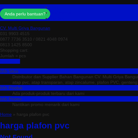
Profil
Testimonial
Anda perlu bantuan?
Kontak
CV. Multi Griya Bangunan
031 9903 4515
0877 7736 3510 / 0821 4048 0974
0813 1425 8500
Shopping cart:
Jumlah =
pcs
Keranjang
Info Situs
Distributor dan Supplier Bahan Bangunan CV. Multi Griya Bang
atap pvc, atap transparan, atap zincalume, plafon PVC, genteng me
Info Produk
Ada produk-produk terbaru dari kami
Info Promo
Nantikan promo menarik dari kami
Home
» harga plafon pvc
harga plafon pvc
Not Found